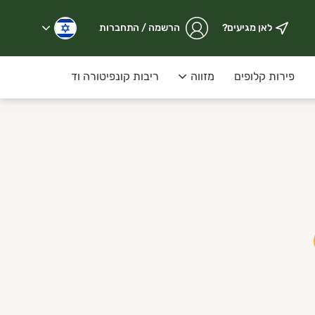
לאן מגיעים?
הרשמה / התחברות
פירות קלופים
מזווה
ריבות קונפיטורה ודבש על המדף
פרימיום – פירות וירקות מובחרים, טריים מהשדה, עם דגש על איכו