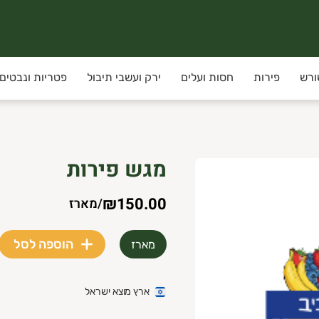
ורש
פירות
חסות ועלים
ירק ועשבי תיבול
פטריות ונבטים
 חוויית קנייה איכותית, אסתטית ומוקפדת. החנות מתמקדת במוצרי 
מגש פירות
₪150.00
/
מארז
הוספה לסל
מארז
ארץ מוצא ישראל