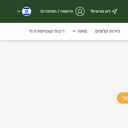
לאן מגיעים?
הרשמה / התחברות
פירות קלופים
מזווה
ריבות קונפיטורה ודבש על המדף
פרימיום – פירות וירקות מובחרים, טריים מהשדה, עם דגש על איכו
סל