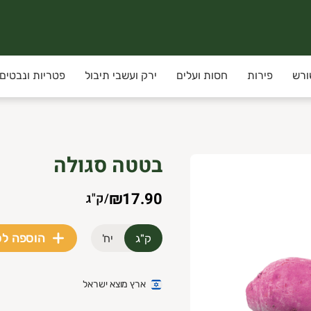
ורש
פירות
חסות ועלים
ירק ועשבי תיבול
פטריות ונבטים
 חוויית קנייה איכותית, אסתטית ומוקפדת. החנות מתמקדת במוצרי 
בטטה סגולה
₪17.90
/
ק"ג
הוספה ל
ק"ג
יח'
ארץ מוצא ישראל