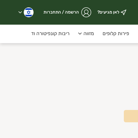
לאן מגיעים?
הרשמה / התחברות
פירות קלופים
מזווה
ריבות קונפיטורה ודבש על המדף
פרימיום – פירות וירקות מובחרים, טריים מהשדה, עם דגש על איכו