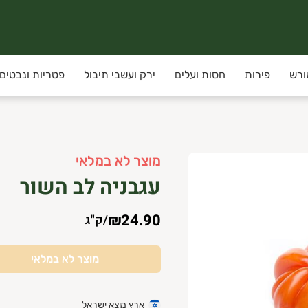
ורש
פירות
חסות ועלים
ירק ועשבי תיבול
פטריות ונבטים
 חוויית קנייה איכותית, אסתטית ומוקפדת. החנות מתמקדת במוצרי 
מוצר לא במלאי
עגבניה לב השור
₪24.90
/
ק"ג
מוצר לא במלאי
ארץ מוצא ישראל